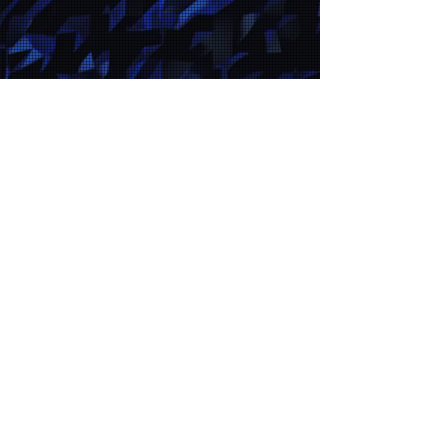
O CAD, Clube Alpha Decor é uma
associação composta pelas principais
empresas nos segmentos de arquitetura,
construção e decoração da região de
Alphaville, São Paulo.
Fundado em 2010, visa proporcionar todas
as facilidades na aquisição de bens e
serviços com o intuito de otimizar a
qualidade no atendimento, custo e
logística com constante alinhamento às
novas tendências dos respectivos
mercados.
O Selo CAD é a garantia de um
comprometimento responsável para o
sucesso de uma obra.